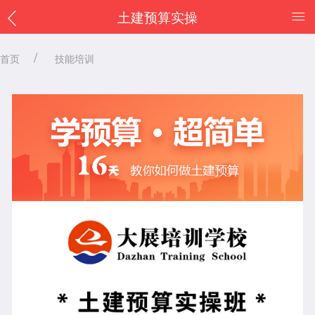
跳
土建预算实操
转
到
首页
技能培训
主
面
要
包
内
容
屑