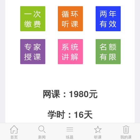
网课：1980元
学时：16天


首页
新闻
练题
听课
我的课